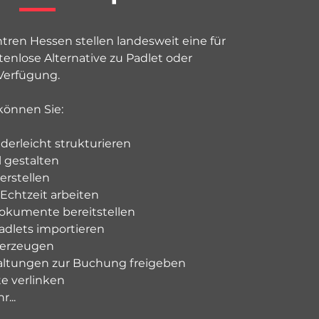
ren Hessen stellen landesweit eine für
tenlose Alternative zu Padlet oder
 Verfügung.
önnen Sie:
nderleicht strukturieren
l gestalten
rstellen
 Echtzeit arbeiten
okumente bereitstellen
dlets importieren
 erzeugen
altungen zur Buchung freigeben
e verlinken
...